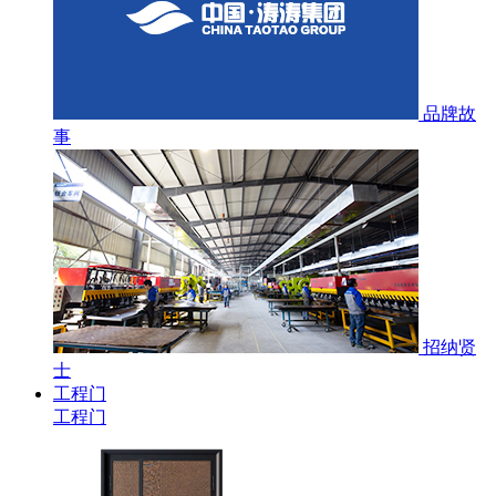
品牌故
事
招纳贤
士
工程门
工程门