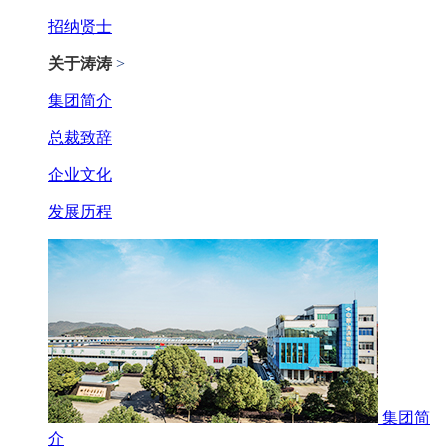
招纳贤士
关于涛涛
>
集团简介
总裁致辞
企业文化
发展历程
集团简
介