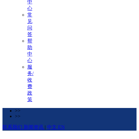
中
心
常
见
问
答
帮
助
中
心
服
务/
收
费
政
策
>>
>>
联系我们
新闻资讯
|
中文
EN