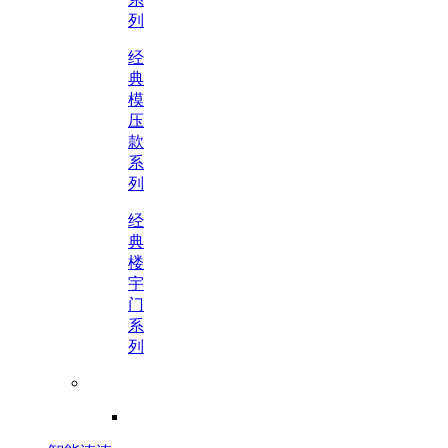
列
经
典
模
压
款
系
列
经
典
楼
宇
门
系
列