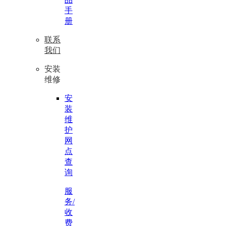
手
册
联系
我们
安装
维修
安
装
维
护
网
点
查
询
服
务/
收
费