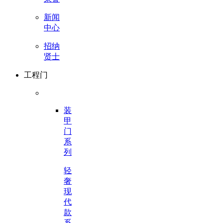
新闻
中心
招纳
贤士
工程门
装
甲
门
系
列
轻
奢
现
代
款
系