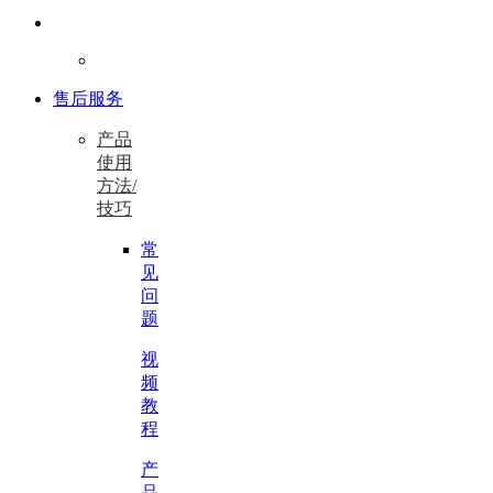
售后服务
产品
使用
方法/
技巧
常
见
问
题
视
频
教
程
产
品