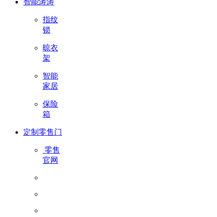
智能涛涛
指纹
锁
晾衣
架
智能
家居
保险
箱
定制零售门
零售
官网