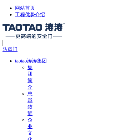
网站首页
工程优势介绍
防盗门
taotao涛涛集团
集
团
简
介
总
裁
致
辞
企
业
文
化