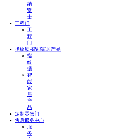
纳
贤
士
工程门
工
程
门
指纹锁·智能家居产品
指
纹
锁
智
能
家
居
产
品
定制零售门
售后服务中心
服
务