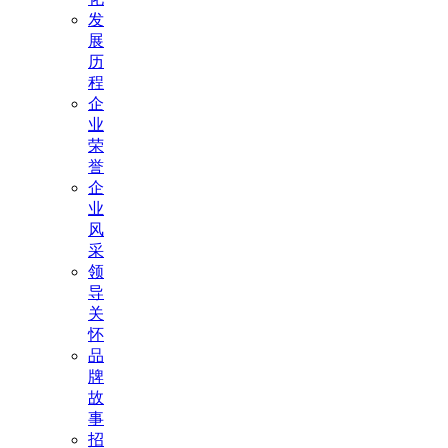
发
展
历
程
企
业
荣
誉
企
业
风
采
领
导
关
怀
品
牌
故
事
招