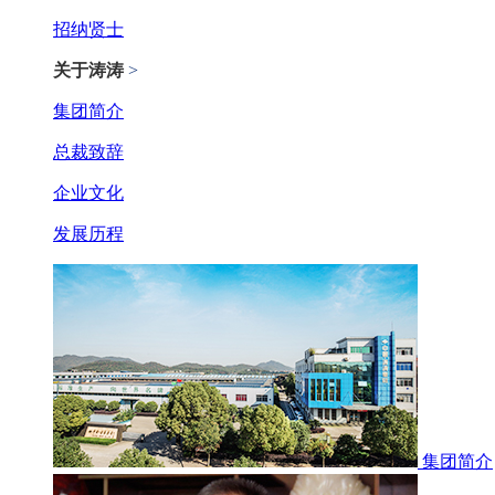
招纳贤士
关于涛涛
>
集团简介
总裁致辞
企业文化
发展历程
集团简介