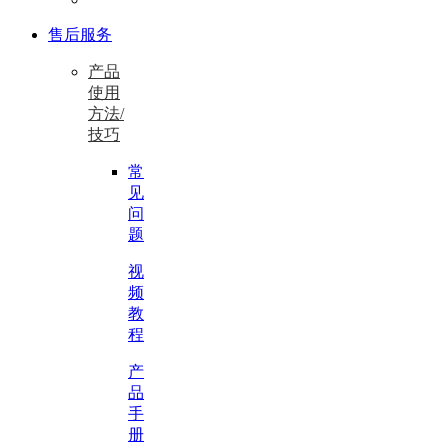
售后服务
产品
使用
方法/
技巧
常
见
问
题
视
频
教
程
产
品
手
册