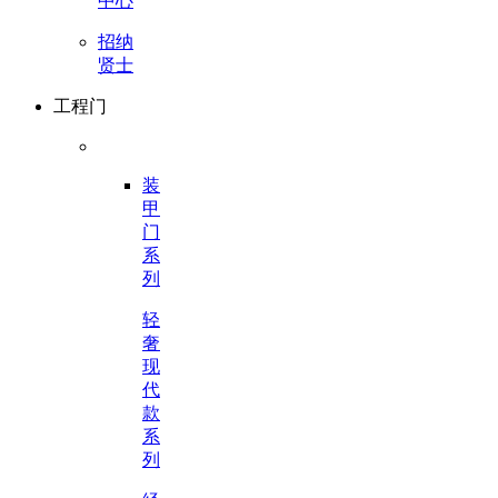
中心
招纳
贤士
工程门
装
甲
门
系
列
轻
奢
现
代
款
系
列