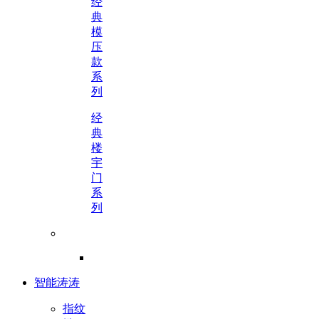
经
典
模
压
款
系
列
经
典
楼
宇
门
系
列
智能涛涛
指纹