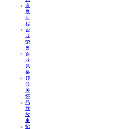
发
展
历
程
企
业
荣
誉
企
业
风
采
领
导
关
怀
品
牌
故
事
招