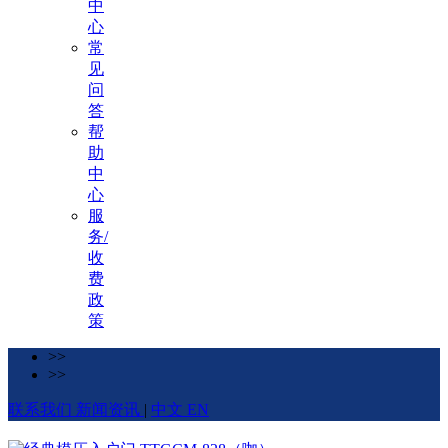
中
心
常
见
问
答
帮
助
中
心
服
务/
收
费
政
策
>>
>>
联系我们
新闻资讯
|
中文
EN