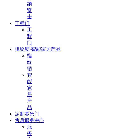
纳
贤
士
工程门
工
程
门
指纹锁·智能家居产品
指
纹
锁
智
能
家
居
产
品
定制零售门
售后服务中心
服
务