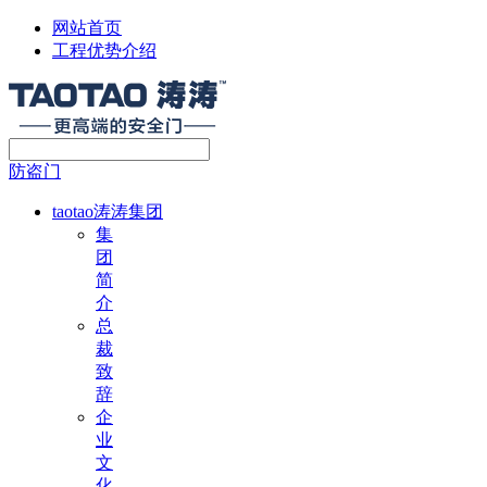
网站首页
工程优势介绍
防盗门
taotao涛涛集团
集
团
简
介
总
裁
致
辞
企
业
文
化