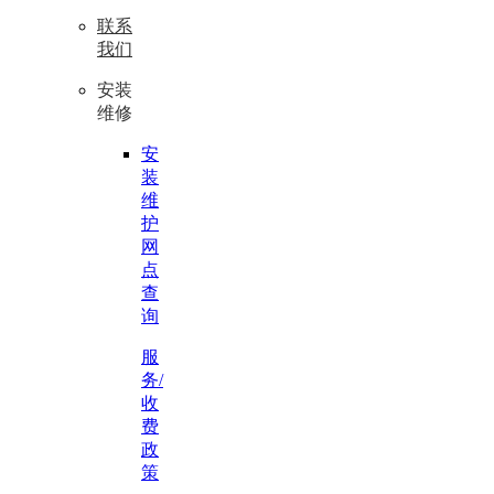
联系
我们
安装
维修
安
装
维
护
网
点
查
询
服
务/
收
费
政
策