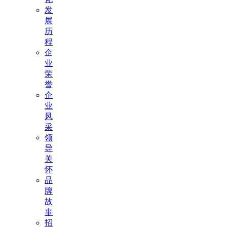
发
展
历
程
企
业
荣
誉
企
业
风
采
领
导
关
怀
品
牌
故
事
招