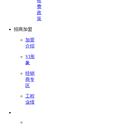
收
费
政
策
招商加盟
加盟
介绍
VI形
象
经销
商专
区
工程
业绩