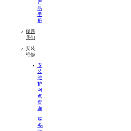
产
品
手
册
联系
我们
安装
维修
安
装
维
护
网
点
查
询
服
务/