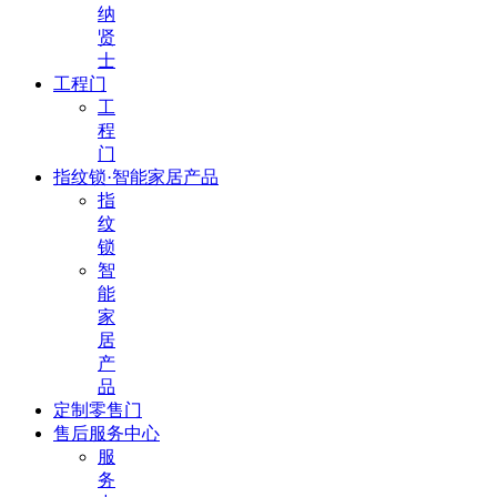
纳
贤
士
工程门
工
程
门
指纹锁·智能家居产品
指
纹
锁
智
能
家
居
产
品
定制零售门
售后服务中心
服
务