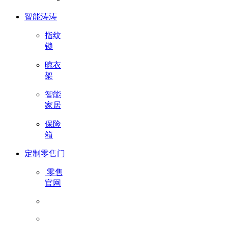
智能涛涛
指纹
锁
晾衣
架
智能
家居
保险
箱
定制零售门
零售
官网