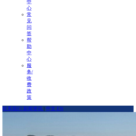
中
心
常
见
问
答
帮
助
中
心
服
务/
收
费
政
策
联系我们
新闻资讯
|
中文
EN