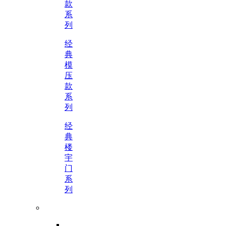
款
系
列
经
典
模
压
款
系
列
经
典
楼
宇
门
系
列