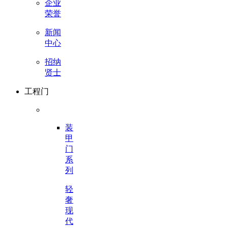
企业
荣誉
新闻
中心
招纳
贤士
工程门
装
甲
门
系
列
轻
奢
现
代