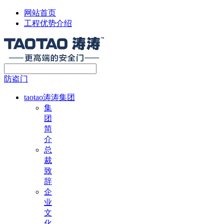
网站首页
工程优势介绍
防盗门
taotao涛涛集团
集
团
简
介
总
裁
致
辞
企
业
文
化