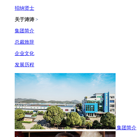
招纳贤士
关于涛涛
>
集团简介
总裁致辞
企业文化
发展历程
集团简介