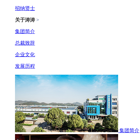
招纳贤士
关于涛涛
>
集团简介
总裁致辞
企业文化
发展历程
集团简介